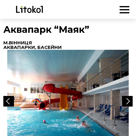
ГОЛОВНА
-
Об'єкти
-
Аквапарки, басейни
-
Аквапарк “Маяк”
Аквапарк “Маяк”
М.ВІННИЦЯ
АКВАПАРКИ, БАСЕЙНИ