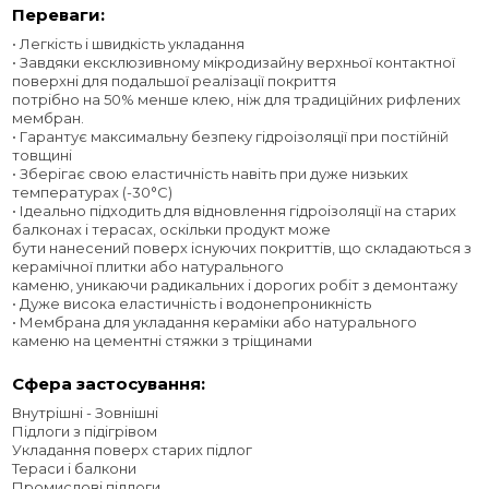
Переваги:
• Легкість і швидкість укладання
• Завдяки ексклюзивному мікродизайну верхньої контактної
поверхні для подальшої реалізації покриття
потрібно на 50% менше клею, ніж для традиційних рифлених
мембран.
• Гарантує максимальну безпеку гідроізоляції при постійній
товщині
• Зберігає свою еластичність навіть при дуже низьких
температурах (-30°C)
• Ідеально підходить для відновлення гідроізоляції на старих
балконах і терасах, оскільки продукт може
бути нанесений поверх існуючих покриттів, що складаються з
керамічної плитки або натурального
каменю, уникаючи радикальних і дорогих робіт з демонтажу
• Дуже висока еластичність і водонепроникність
• Мембрана для укладання кераміки або натурального
каменю на цементні стяжки з тріщинами
Сфера застосування:
Внутрішні - Зовнішні
Підлоги з підігрівом
Укладання поверх старих підлог
Тераси і балкони
Промислові підлоги