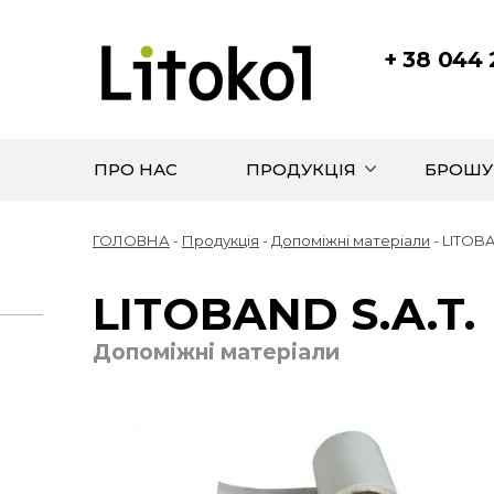
+ 38 044
ПРО НАС
ПРОДУКЦІЯ
БРОШУ
ГОЛОВНА
-
Продукція
-
Допоміжні матеріали
-
LITOBA
LITOBAND S.A.T.
Допоміжні матеріали