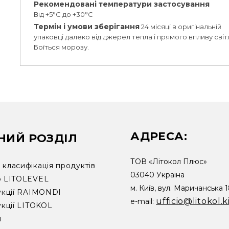
Рекомендовані температури застосування
Від +5°C до +30°C
Термін і умови зберігання
24 місяці в оригінальній
упаковці далеко від джерел тепла і прямого впливу світ
Боїться морозу.
АДРЕСА:
НИЙ РОЗДІЛ
ТОВ «Літокол Плюс»
класифікація продуктів
03040 Україна
р LITOLEVEL
м. Київ, вул. Маричанська 
укції RAIMONDI
ufficio@litokol.k
e-mail:
укції LITOKOL
и