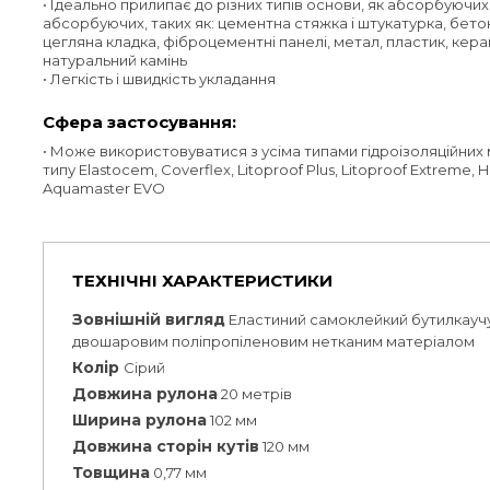
• Ідеально прилипає до різних типів основи, як абсорбуючих, 
абсорбуючих, таких як: цементна стяжка і штукатурка, бето
цегляна кладка, фіброцементні панелі, метал, пластик, кера
натуральний камінь
• Легкість і швидкість укладання
Сфера застосування:
• Може використовуватися з усіма типами гідроізоляційни
типу Elastocem, Coverflex, Litoproof Plus, Litoproof Extreme, Hi
Aquamaster EVO
ТЕХНІЧНІ ХАРАКТЕРИСТИКИ
Зовнішній вигляд
Еластиний самоклейкий бутилкаучу
двошаровим поліпропіленовим нетканим матеріалом
Колір
Сірий
Довжина рулона
20 метрів
Ширина рулона
102 мм
Довжина сторін кутів
120 мм
Товщина
0,77 мм