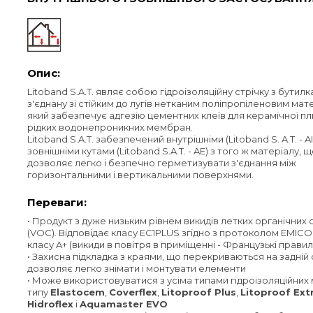
Опис:
Litoband S.A.T. являє собою гідроізоляційну стрічку з бутилк
з'єднану зі стійким до лугів нетканим поліпропіленовим мат
який забезпечує адгезію цементних клеїв для керамічної пли
рідких водонепроникних мембран.
Litoband S.A.T. забезпечений внутрішніми (Litoband S. A.T. - AI)
зовнішніми кутами (Litoband S.A.T. - AE) з того ж матеріалу, 
дозволяє легко і безпечно герметизувати з'єднання між
горизонтальними і вертикальними поверхнями.
Переваги:
• Продукт з дуже низьким рівнем викидів летких органічних 
(VOC). Відповідає класу EC1PLUS згідно з протоколом EMICO
класу A+ (викиди в повітря в приміщенні - Французькі правил
• Захисна підкладка з краями, що перекриваються на задній 
дозволяє легко знімати і монтувати елементи
• Може використовуватися з усіма типами гідроізоляційни
типу
Elastocem
,
Coverflex
,
Litoproof Plus
,
Litoproof Ex
Hidroflex
і
Aquamaster EVO