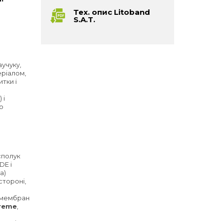
Тех. опис Litoband
S.A.T.
аучуку,
еріалом,
тки і
 і
що
сполук
DE і
а)
стороні,
х мембран
treme
,