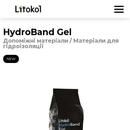
ГОЛОВНА
-
Продукція
-
Допоміжні матеріали
/
Матеріали для
гідроізоляції
-
HydroBand Gel
HydroBand Gel
Допоміжні матеріали / Матеріали для
гідроізоляції
NEW