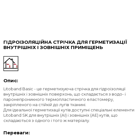
ГІДРОІЗОЛЯЦІЙНА СТРІЧКА ДЛЯ ГЕРМЕТИЗАЦІЇ
ВНУТРІШНІХ І ЗОВНІШНІХ ПРИМІЩЕНЬ
Опис:
Litoband Basic - це герметизуюча стрічка для гідроізоляції
внутрішніх і зовнішніх поверхонь, що складається з водо- і
паронепроникного термопластичного еластомеру,
закріпленого на стійкій до лугів тканині.
Для ідеальної герметизації кутів доступні спеціальні елементи
Litoband SK для внутрішніх (АI) і зовнішніх (АE) кутів, що
складаються з одного і того ж матеріалу.
Переваги: