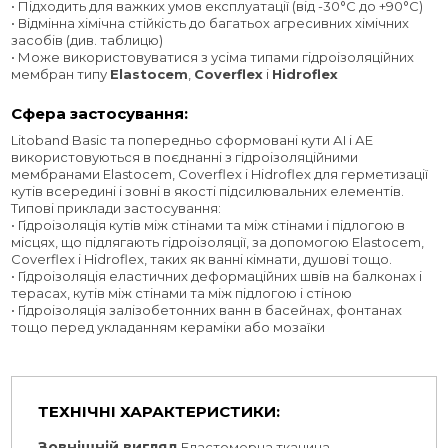
• Підходить для важких умов експлуатації (від -30°C до +90°C)
• Відмінна хімічна стійкість до багатьох агресивних хімічних
засобів (див. таблицю)
• Може використовуватися з усіма типами гідроізоляційних
мембран типу
Elastocem
,
Coverflex
і
Hidroflex
Сфера застосування:
Litoband Basic та попередньо сформовані кути АI і АE
використовуються в поєднанні з гідроізоляційними
мембранами Elastocem, Coverflex і Hidroflex для герметизації
кутів всередині і зовні в якості підсилювальних елементів.
Типові приклади застосування:
• Гідроізоляція кутів між стінами та між стінами і підлогою в
місцях, що підлягають гідроізоляції, за допомогою Elastocem,
Coverflex і Hidroflex, таких як ванні кімнати, душові тощо.
• Гідроізоляція еластичних деформаційних швів на балконах і
терасах, кутів між стінами та між підлогою і стіною
• Гідроізоляція залізобетонних ванн в басейнах, фонтанах
тощо перед укладанням кераміки або мозаїки
ТЕХНІЧНІ ХАРАКТЕРИСТИКИ:
Зовнішній вигляд
Еластомерна тканина