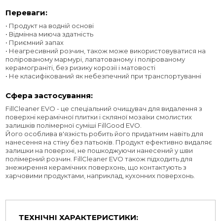
Переваги:
• Продукт на водній основі
• Відмінна миюча здатність
• Приємний запах
• Неагресивний розчин, також може використовуватися на
полірованому мармурі, лапатованому і полірованому
керамограніті, без ризику корозії і матовості
• Не класифікований як небезпечний при транспортуванні
Сфера застосування:
FillCleaner EVO - це спеціальний очищувач для видалення з
поверхні керамічної плитки і скляної мозаїки смолистих
залишків полімерної суміші FillGood EVO.
Його особлива в'язкість робить його придатним навіть для
нанесення на стіну без патьоків. Продукт ефективно видаляє
залишки на поверхні, не пошкоджуючи нанесений у шви
полімерний розчин. FillCleaner EVO також підходить для
знежирення керамічних поверхонь, що контактують з
харчовими продуктами, наприклад, кухонних поверхонь.
ТЕХНІЧНІ ХАРАКТЕРИСТИКИ: