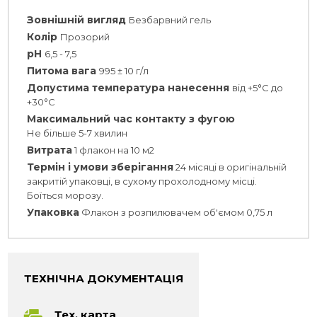
Зовнішній вигляд
Безбарвний гель
Колір
Прозорий
pH
6,5 - 7,5
Питома вага
995 ± 10 г/л
Допустима температура нанесення
від +5°C до
+30°C
Максимальний час контакту з фугою
Не більше 5-7 хвилин
Витрата
1 флакон на 10 м2
Термін і умови зберігання
24 місяці в оригінальній
закритій упаковці, в сухому прохолодному місці.
Боїться морозу.
Упаковка
Флакон з розпилювачем об'ємом 0,75 л
ТЕХНІЧНА ДОКУМЕНТАЦІЯ
Тех. карта