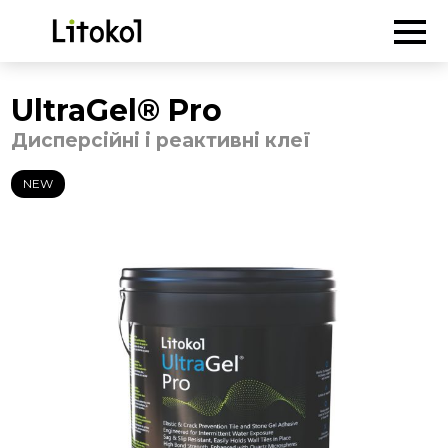
ГОЛОВНА
-
Продукція
-
Дисперсійні і реактивні клеї
-
UltraGel®
Pro
UltraGel® Pro
Дисперсійні і реактивні клеї
NEW