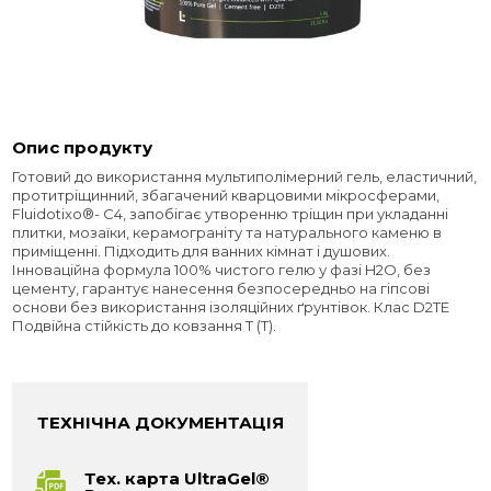
Опис продукту
Готовий до використання мультиполімерний гель, еластичний,
протитріщинний, збагачений кварцовими мікросферами,
Fluidotixo®- C4, запобігає утворенню тріщин при укладанні
плитки, мозаїки, керамограніту та натурального каменю в
приміщенні. Підходить для ванних кімнат і душових.
Інноваційна формула 100% чистого гелю у фазі H2O, без
цементу, гарантує нанесення безпосередньо на гіпсові
основи без використання ізоляційних ґрунтівок. Клас D2TE
Подвійна стійкість до ковзання T (T).
ТЕХНІЧНА ДОКУМЕНТАЦІЯ
Тех. карта UltraGel®