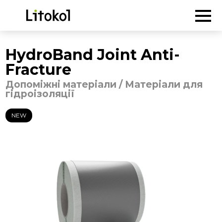
ГОЛОВНА
-
Продукція
-
Допоміжні матеріали
/
Матеріали для
гідроізоляції
-
HydroBand Joint Anti-Fracture
HydroBand Joint Anti-
Fracture
Допоміжні матеріали / Матеріали для
гідроізоляції
NEW