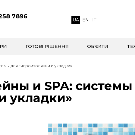
 258 7896
UA
EN
IT
РИ
ГОТОВІ РІШЕННЯ
ОБ’ЄКТИ
TЕ
емы для гидроизоляции и укладки»
йны и SPA: системы
и укладки»