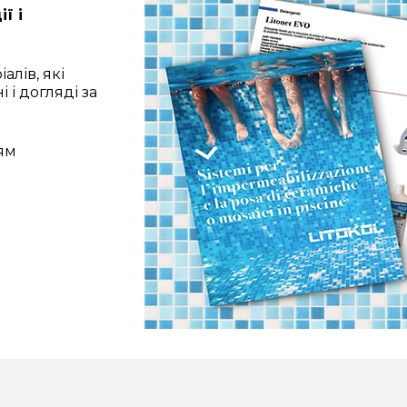
ї і
алів, які
 і догляді за
ям