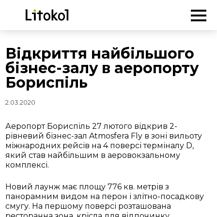
ГОЛОВНА
-
Новини
-
Відкриття найбільшого бізнес-залу в
аеропорту Бориспіль
Відкриття найбільшого
бізнес-залу в аеропорту
Бориспіль
2.03.2020
Аеропорт Бориспіль 27 лютого відкрив 2-
рівневий бізнес-зал Atmosfera Fly в зоні вильоту
міжнародних рейсів на 4 поверсі терміналу D,
який став найбільшим в аеровокзальному
комплексі.
Новий лаунж має площу 776 кв. метрів з
панорамним видом на перон і злітно-посадкову
смугу. На першому поверсі розташована
ресторанна зона, крісла для відпочинку,