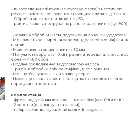
– виготовлення плінтусів (закруглена фаска) з наступною
ректифікацією та поліруванням (товщина плитки від 8 до 30 
– Обробка краю плитки під кутом 450;
– ректифікація та полірування рівного краю плитки (кут 900)
• Довжина обробки 80 см, подовження до 120 см (додаткові о
• Можливість розширення поверхні (додаткова опція) для ш
плитки
• Максимальна товщина плитки: 30 мм
• Потужність верстата 1,0 кВт, ремінна передача, кількість о
фрези – 4480 об/хв.;
• Водяне охолодження за допомогою насоса.
• Три рівні обробки: зріз, ректифікація, полірування.
• Можна з’єднувати кілька машин у серію.
• Ніжки, що складаються на коліщатках, дозволяють легке
пересування верстата.
Комплектація:
– фреза радіус 10 мм для зовнішнього зрізу (арт.179BULL10);
– 2 коретки (для плінтуса та плитки);
– набір ключів; шліфувальний камінь; Інструкція.