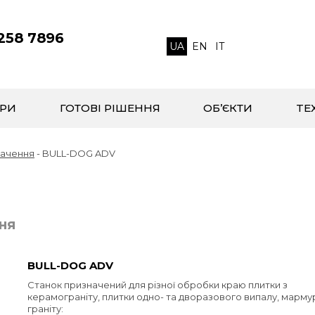
 258 7896
UA
EN
IT
РИ
ГОТОВІ РІШЕННЯ
ОБ’ЄКТИ
TЕ
начення
-
BULL-DOG ADV
ня
BULL-DOG ADV
Станок призначений для різної обробки краю плитки з
керамограніту, плитки одно- та дворазового випалу, марму
граніту: