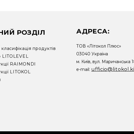
АДРЕСА:
НИЙ РОЗДІЛ
ТОВ «Літокол Плюс»
класифікація продуктів
03040 Україна
р LITOLEVEL
м. Київ, вул. Маричанська 
укції RAIMONDI
ufficio@litokol.k
e-mail:
укції LITOKOL
и