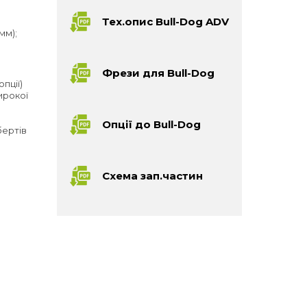
Тех.опиc Bull-Dog ADV
мм);
Фрези для Bull-Dog
пції)
ирокої
Опції до Bull-Dog
бертів
Схема зап.частин