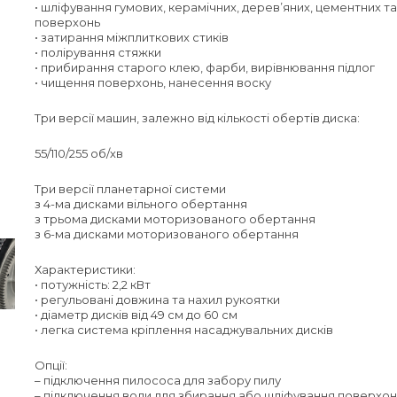
• шліфування гумових, керамічних, дерев’яних, цементних та
поверхонь
• затирання міжплиткових стиків
• полірування стяжки
• прибирання старого клею, фарби, вирівнювання підлог
• чищення поверхонь, нанесення воску
Три версії машин, залежно від кількості обертів диска:
55/110/255 об/хв
Три версії планетарної системи
з 4-ма дисками вільного обертання
з трьома дисками моторизованого обертання
з 6-ма дисками моторизованого обертання
Характеристики:
• потужність: 2,2 кВт
• регульовані довжина та нахил рукоятки
• діаметр дисків від 49 см до 60 см
• легка система кріплення насаджувальних дисків
Опції:
– підключення пилососа для забору пилу
– підключення води для збирання або шліфування поверхон