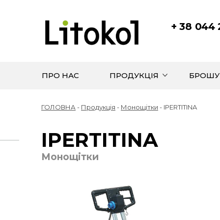
+ 38 044
ПРО НАС
ПРОДУКЦІЯ
БРОШУ
ГОЛОВНА
-
Продукція
-
Монощітки
-
IPERTITINA
IPERTITINA
Монощітки