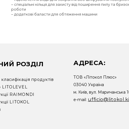
– спеціальні кільця для захисту від поширення пилу та бризок
роботи
– додаткові баласти для обтяження машини
АДРЕСА:
НИЙ РОЗДІЛ
ТОВ «Літокол Плюс»
класифікація продуктів
03040 Україна
р LITOLEVEL
м. Київ, вул. Маричанська 
укції RAIMONDI
ufficio@litokol.k
e-mail:
укції LITOKOL
и