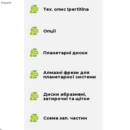
 інших
Тех. опис Ipertitina
Опції
Планетарні диски
Алмазні фрези для
планетарної системи
Диски абразивні,
затирочні та щітки
Схема зап. частин
ь