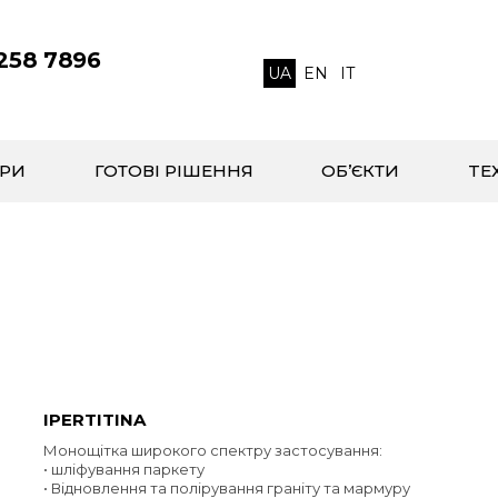
 258 7896
UA
EN
IT
РИ
ГОТОВІ РІШЕННЯ
ОБ’ЄКТИ
TЕ
IPERTITINA
Монощітка широкого спектру застосування:
• шліфування паркету
• Відновлення та полірування граніту та мармуру