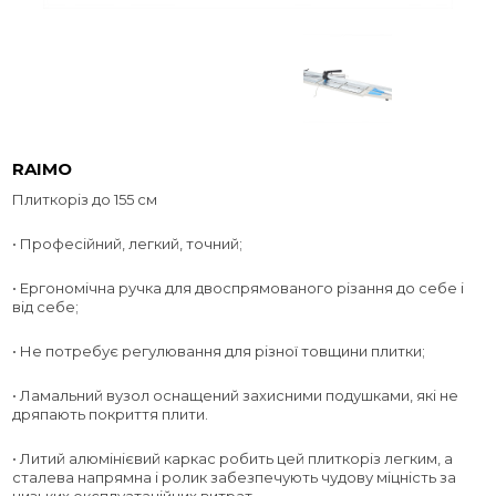
RAIMO
Плиткоріз до 155 см
• Професійний, легкий, точний;
• Ергономічна ручка для двоспрямованого різання до себе і
від себе;
• Не потребує регулювання для різної товщини плитки;
• Ламальний вузол оснащений захисними подушками, які не
дряпають покриття плити.
• Литий алюмінієвий каркас робить цей плиткоріз легким, а
сталева напрямна і ролик забезпечують чудову міцність за
низьких експлуатаційних витрат.