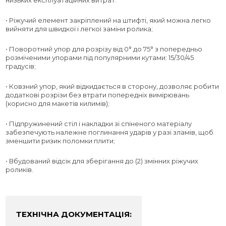
• Ріжучий елемент закріплений на штифті, який можна легко
вийняти для швидкої і легкої заміни ролика;
• Поворотний упор для розрізу від 0° до 75° з попередньо
розміченими упорами під популярними кутами: 15/30/45
градусів;
• Ковзний упор, який відкидається в сторону, дозволяє робити
додаткові розрізи без втрати попередніх вимірювань
(корисно для макетів килимів);
• Підпружинений стіл і накладки зі спіненого матеріалу
забезпечують належне поглинання ударів у разі зламів, щоб
зменшити ризик поломки плити;
• Вбудований відсік для зберігання до (2) змінних ріжучих
роликів.
ТЕХНІЧНА ДОКУМЕНТАЦІЯ: