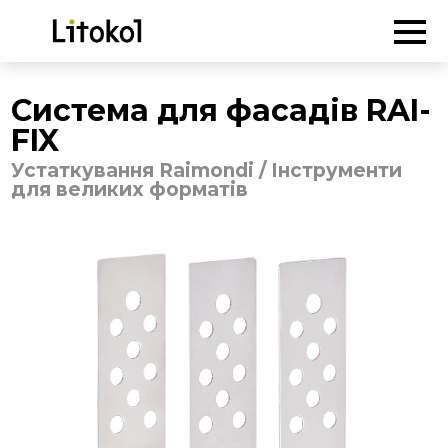
ГОЛОВНА
-
Продукція
-
Устаткування Raimondi
/
Інструменти
для великих форматів
-
Система для фасадів RAI-FIX
Система для фасадів RAI-
FIX
Устаткування Raimondi / Інструменти
для великих форматів