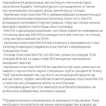
передбачити деформації, які матимуть плити внаслідок
заселення будівлі, температурного розширення, а також
екстремальних погодних умов, землетрусу та інше.
• Кріпильні пластини RAI-FIX є найважливішим елементом для
забезпечення максимальної безпеки. Крім того, RAI-FIX
розширює можливості проектування, тому що тепер можна
використовувати плити будь-якого розміру.
• RAI-FIX є ідеальним рішенням, система повністю невидима на
готовому фасаді. RAI-FIX розміщується між плитою та стіною,
тому він прихований на 100%.
• Кріпильні пластини RAI-FIX виготовлені з нержавіючої сталі
та можуть використовуватися на плитах з мінімальною
товщиною 5 мм.
• Розмір пластини RAI-FIX: 40×120 мм; кількість отворів: 11 (10
отворів Ø 8 мм та один отвір Ø 9 мм для встановлення
анкерних гвинтів).
• Кріпильні пластини RAI-FIX вставляються в пази, виконані на
задній стороні плити через спеціальні «зуб’я» (моделі 8 і 6 мм).
“Зуб” реалізований так, що його не можна розгорнути під
вагою плити. «Зуби» запобігають витягуванню пластини RAI-FIX
з паза під час укладання плити та експлатації
• Установка дуже проста і виконується безпосередньо на
робочому майданчику за кілька секунд.
* Правила можуть змінюватись в залежності від країни. Тому
необхідно посилатися на чинне законодавство в країні, де