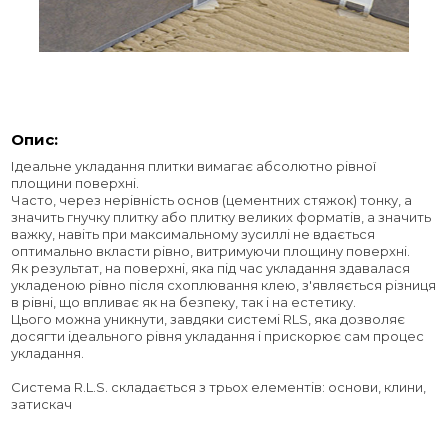
Опис:
Ідеальне укладання плитки вимагає абсолютно рівної
площини поверхні.
Часто, через нерівність основ (цементних стяжок) тонку, а
значить гнучку плитку або плитку великих форматів, а значить
важку, навіть при максимальному зусиллі не вдається
оптимально вкласти рівно, витримуючи площину поверхні.
Як результат, на поверхні, яка під час укладання здавалася
укладеною рівно після схоплювання клею, з'являється різниця
в рівні, що впливає як на безпеку, так і на естетику.
Цього можна уникнути, завдяки системі RLS, яка дозволяє
досягти ідеального рівня укладання і прискорює сам процес
укладання.
Система R.L.S. складається з трьох елементів: основи, клини,
затискач