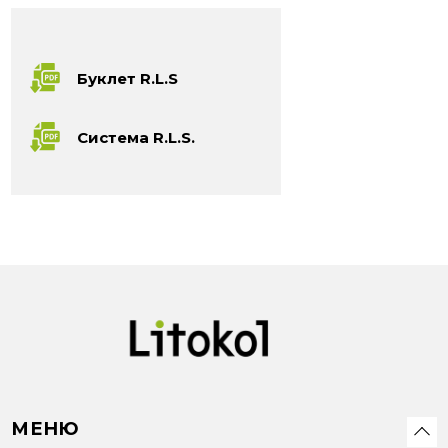
Буклет R.L.S
Система R.L.S.
МЕНЮ