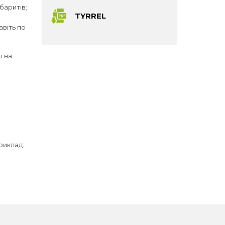
баритів;
TYRREL
авіть по
я на
риклад: