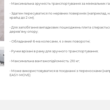
• Максимальна зручність транспортування за мінімальних га
• Здатен пересуватися по нерівних поверхнях (наприклад, н
крайці до 2 см);
• Для запобігання випадкових пошкоджень плита спираєтьс
дерев’яну опору;
• Обладнаний 6-ма колесами, 4 з яких поворотні;
• Ручки врізані в раму для зручного транспортування;
• Максимальна вантажопідйомність: 210 кг;
• Може використовуватися в поєднанні з переносками (нап
EASY-MOVE)