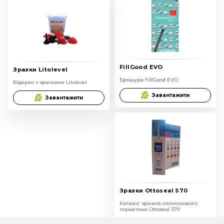
FillGood EVO
Зразки Litolevel
Брошура FillGood EVO
Відерко з зрасками Litolevel
Завантажити
Завантажити
Зразки Ottoseal S70
Каталог зразків силіконового
герметика Ottoseal S70