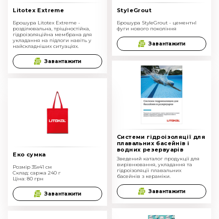
Litotex Extreme
StyleGrout
Брошура Litotex Extreme -
Брошура StyleGrout - цементнІ
розділювальна, тріщіностійка,
фуги нового покоління
гідроізоляційна мембрана для
укладання на підлоги навіть у
Завантажити
найскладніших ситуаціях.
Завантажити
Cистеми гідроізоляції для
плавальних басейнів і
водних резервуарів
Еко сумка
Зведений каталог продукції для
вирівнювання, укладання та
Розмір 35х41 см
гідроізоляції плавальних
Склад: саржа 240 г
басейнів з кераміки.
Ціна: 80 грн
Завантажити
Завантажити