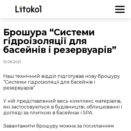
ГОЛОВНА
-
Новини
-
Брошура “Системи гідроізоляції для
басейнів і резервуарів”
Брошура “Системи
гідроізоляції для
басейнів і резервуарів”
15.06.2021
Наш технічний відділ підготував нову брошуру
“Системи гідроізоляції для басейнів і
резервуарів”
У ній представлений весь комплекс матеріалів,
які застосовуються в будівництві, облицюванні і
догляді за плиткою в басейнах і SPA.
Завантажити брошуру можна за посиланням